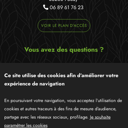
06 89 61 76 23
VOIR LE PLAN D'ACCÈS
Vous avez des questions ?
Ecrivez-nous un message,
nous serons ravis de pouvoir
Ce site utilise des cookies afin d’améliorer votre
vous apporter notre aide !
expérience de navigation
CONTACTEZ-NOUS
En poursuivant votre navigation, vous acceptez l’utilisation de
cookies et autres traceurs à des fins de mesure d’audience,
partage avec les réseaux sociaux, profilage.
Je souhaite
Données personnelles
Mentions légales
paramétrer les cookies