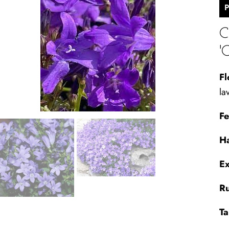
C
'
Fl
la
Fe
Ha
Ex
Ru
Ta