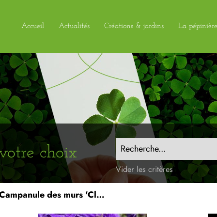
Accueil
Actualités
Créations & jardins
La pépinièr
Recherche...
votre choix
Vider les critères
Campanule des murs 'Clockwise'