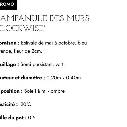
PROMO
AMPANULE DES MURS
CLOCKWISE'
oraison :
Estivale de mai à octobre, bleu
vande, fleur de 2cm.
uillage :
Semi persistant, vert.
uteur et diamètre :
0.20m x 0.40m
position :
Soleil à mi - ombre
sticité :
-20°C
ille du pot :
0.5L