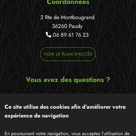
Coordonnées
2 Rte de Montbougrand
36260 Paudy
06 89 61 76 23
VOIR LE PLAN D'ACCÈS
Vous avez des questions ?
Ecrivez-nous un message,
nous serons ravis de pouvoir
Ce site utilise des cookies afin d’améliorer votre
vous apporter notre aide !
expérience de navigation
CONTACTEZ-NOUS
En poursuivant votre navigation, vous acceptez l’utilisation de