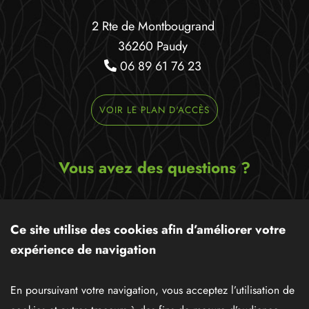
2 Rte de Montbougrand
36260 Paudy
06 89 61 76 23
VOIR LE PLAN D'ACCÈS
Vous avez des questions ?
Ecrivez-nous un message,
nous serons ravis de pouvoir
Ce site utilise des cookies afin d’améliorer votre
vous apporter notre aide !
expérience de navigation
CONTACTEZ-NOUS
En poursuivant votre navigation, vous acceptez l’utilisation de