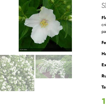
S
Fl
cr
pa
Fe
Ha
Ex
Ru
Ta
1