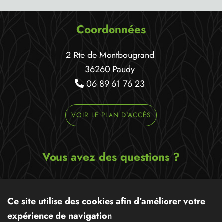
Coordonnées
2 Rte de Montbougrand
36260 Paudy
06 89 61 76 23
VOIR LE PLAN D'ACCÈS
Vous avez des questions ?
Ecrivez-nous un message,
nous serons ravis de pouvoir
Ce site utilise des cookies afin d’améliorer votre
vous apporter notre aide !
expérience de navigation