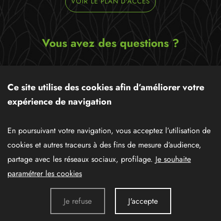
VOIR LE PLAN D'ACCÈS
Vous avez des questions ?
Ecrivez-nous un message,
nous serons ravis de pouvoir
Ce site utilise des cookies afin d’améliorer votre
vous apporter notre aide !
expérience de navigation
CONTACTEZ-NOUS
En poursuivant votre navigation, vous acceptez l’utilisation de
cookies et autres traceurs à des fins de mesure d’audience,
partage avec les réseaux sociaux, profilage.
Je souhaite
paramétrer les cookies
Données personnelles
Mentions légales
Je refuse
J'accepte